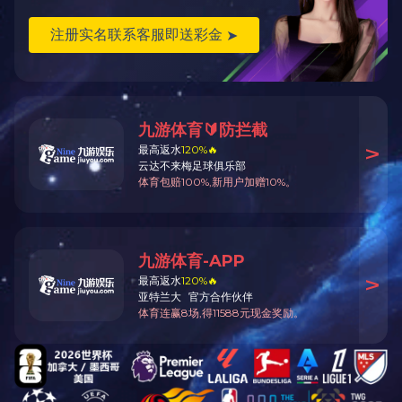
[2025-12-09]
苏美达股份获评“十四五”企业...
[202
[2025-12-08]
苏美达股份荣获“2025年度优秀...
[202
[2025-12-08]
苏美达股份连续3年荣获“金圆桌...
[202
更多
国机集团网站群 >
英文子站群 >
装备企业
工贸企业
科研院所
中国农业机械化科学研究院集团有限
中国中元国际工程有限公司