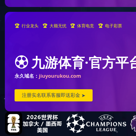
重型装备
其他先进
产品图展