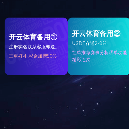
年产15万立方米中、高密度纤维板连续
平压生产线
国机集团网站群 >
英文子站群
装备企业
工贸企业
科研院所
中国农业机械化科学研究院集团有限
中国中元国际工