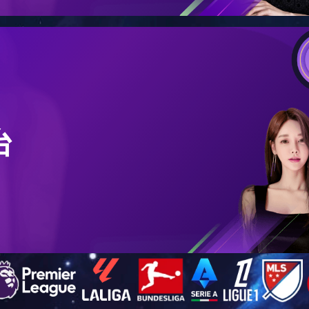
农业装备
纺织装备
装备