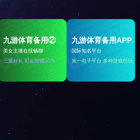
>
热点推荐
内网链接