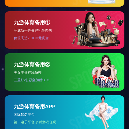
住建部
质检总局
商务部
国机集团网站群 >
英文子站群 >
装备企业
工贸企业
科研院所
中国农业机械化科学研究院集团有限
中国中元国际工程有限公司
公司
国机集团科学技术研究院有限
机械工业第六设计研究院有限公司
沈阳仪表科学研究院有限公司