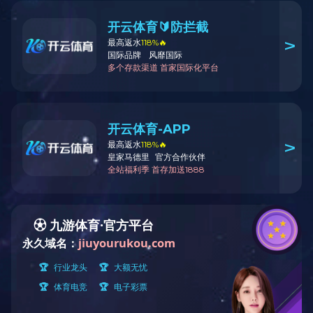
发展战略
技术领域
智能制造及设备
农林机械
重型装备
工程与地质装备
物流装备
能源环保装备
关键基础零部件
特种材料及制品
工程咨询与设计技术
科技动态