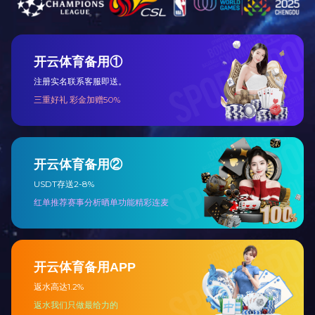
国家企业技术中心
省部级（行业）重点实验室
省部级工程（技术）研究中
心
博士后科研工作站
国家生产促进中心
院士风采
行业服务
检测机构
标准化委员会
企业资质
发改委