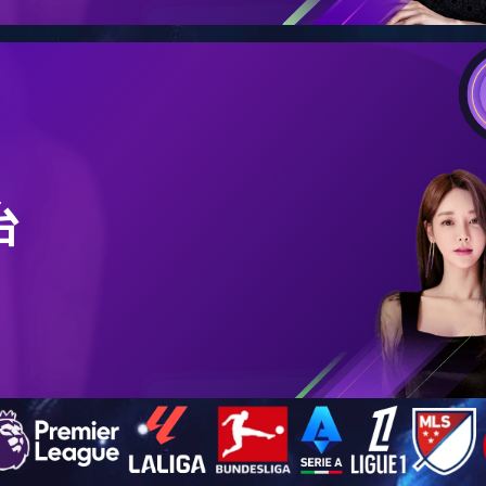
和加工处理机械
自走轮式谷物联合收割机
中轮拖
械化科学研究院
中国一拖集团有限公司