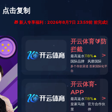
體
|
Global
党的建设
企业文化
人力资源
信息公开
获”“中
主知识