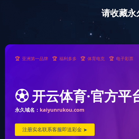
开
国
首页
国机产品
农业机械
农业机
作为中国主要的
农机”等品牌为
重型机械
产权技术， 突
大型铸锻件
>谷物联合收获
>全系列小麦收
核电装备