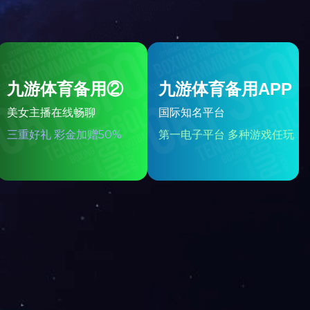
>
热点推荐
内网链接