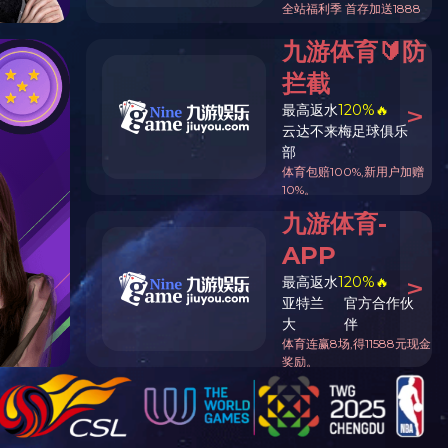
玉米收获机
拖拉机产业园