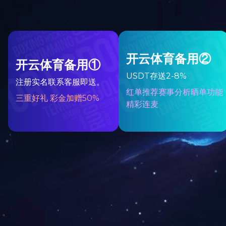
机床工具
电工电站
仪器仪表
环保设备
机械基础件
国机集团网站群 >
英文子站群
装备企业
工贸企业