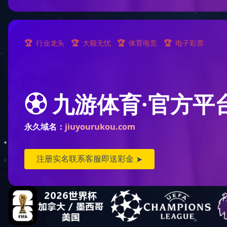
>各类林果采摘
>牧草收获机械
农业机械
>剪羊毛机
纺织机械
工程机械
石化通用
林业机械
自走式青饲收获机
地质装备
业务联络
动力机械
中国农业机
车辆和零部件