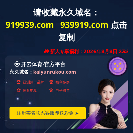
开云在线(中
国)唯一官方
网站
首页
企业文化
文化理念
文化理念
国机集团的企业文化体系
文化理念
统的价值观，体现了国机
机集团近年快速发展的先
视觉识别
极、健康、向上的组织氛
力、凝聚力、竞争力的需
文化活动