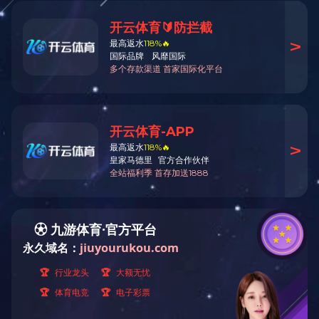
步”为使命，以“成为具有
社会责任
设，具有鲜明的时代特征
业、和谐社会建设的理想
国机集团网站群 >
英文子站群 >
装备企业
工贸企业
科研院所
中国农业机械化科学研究院集团有限
中国中元国际工程有限公司
公司
国机集团科学技术研究院有限
机械工业第六设计研究院有限公司
沈阳仪表科学研究院有限公司