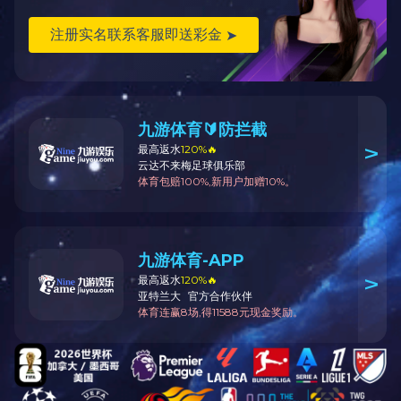
国机集团召开深化产业工人
张晓仑参加中法企业家委员
黎晓煜赴巴西、阿根廷、土
国机集团与上海证券交易所
杨火林调研中工国际
2025-1
周明勤调研集团下属企业金
国机集团网站群 >
英文子站群 >
装备企业
工贸企业
科研院所
中国农业机械化科学研究院集团有限
中国中元国际工程有限公司
公司
国机集团科学技术研究院有限
机械工业第六设计研究院有限公司
沈阳仪表科学研究院有限公司