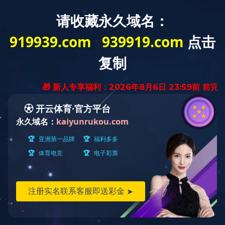
开云在线(中
国)唯一官方
网站
首页
开云在线(中国)唯一官方网站
集团要
集团要闻
通知公告
集团要闻
12月10日，集团党委常
重点关注