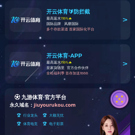
黎晓煜听取了企业生产经营
国资动态
性成果表示肯定，并鼓励全体干
企业动态
一要传承老牌科研院所的深
时政要闻
二要对标行业领先企业，汲
人物风采
三要牢固树立安全发展理念
媒体关注
期间，黎晓煜还到兰石所出
专题报道
集团运行管理部负责人，苏
国资委动态
附件：
媒体联络